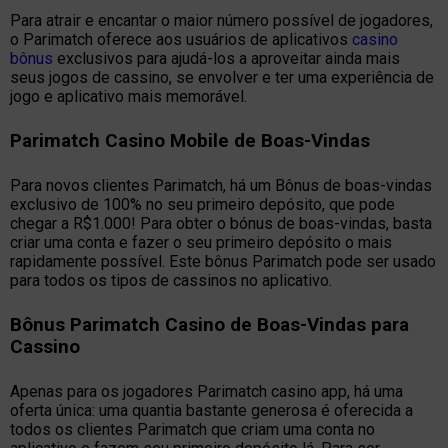
Para atrair e encantar o maior número possível de jogadores,
o Parimatch oferece aos usuários de aplicativos
casino
bônus
exclusivos para ajudá-los a aproveitar ainda mais
seus jogos de cassino, se envolver e ter uma experiência de
jogo e aplicativo mais memorável.
Parimatch Casino Mobile de Boas-Vindas
Para novos clientes Parimatch, há um Bônus de boas-vindas
exclusivo de 100% no seu primeiro depósito, que pode
chegar a R$1.000! Para obter o bónus de boas-vindas, basta
criar uma conta e fazer o seu primeiro depósito o mais
rapidamente possível. Este bônus Parimatch pode ser usado
para todos os tipos de cassinos no aplicativo.
Bônus Parimatch Casino de Boas-Vindas para
Cassino
Apenas para os jogadores Parimatch casino app, há uma
oferta única: uma quantia bastante generosa é oferecida a
todos os clientes Parimatch que criam uma conta no