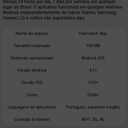
Mesas 24 horas por dia, 7 dias por semana, em qualquer
lugar do Brasil. O aplicativo funcionará em qualquer telefone
Android, independentemente da marca: Xiaomi, Samsung,
Huawei, LG e outros são suportados aqui.
Nome do arquivo
Parimatch App
Tamanho estimado
100 MB
Sistemas operacionais
Android, IOS
Versão Android
4.1+
Versão IOS
13.0+
Custo
Grátis
Linguagens de aplicativos
Português, espanhol e inglês
Conexão à Internet
Wi Fi, 3G, 4G