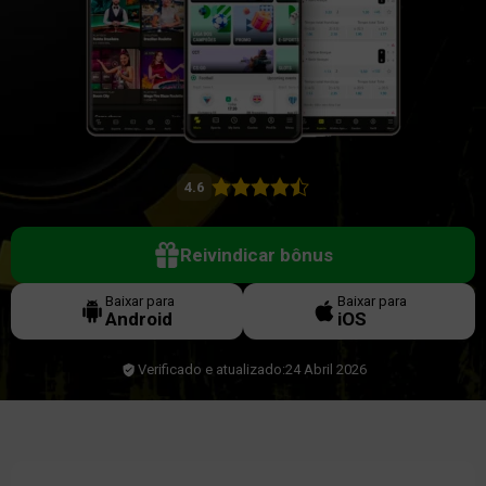
4.6
Reivindicar bônus
Baixar para
Baixar para
Android
iOS
Verificado e atualizado:
24 Abril 2026