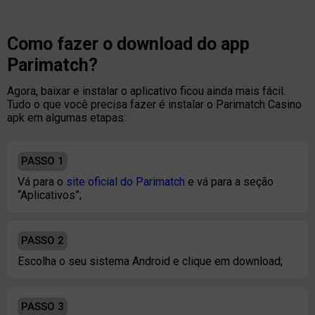
Como fazer o download do app
Parimatch?
Agora, baixar e instalar o aplicativo ficou ainda mais fácil.
Tudo o que você precisa fazer é instalar o Parimatch Casino
apk em algumas etapas:
PASSO 1
Vá para o
site oficial do Parimatch
e vá para a seção
“Aplicativos”;
PASSO 2
Escolha o seu sistema Android e clique em download;
PASSO 3