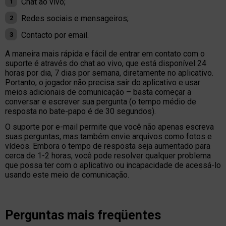
Chat ao vivo;
Redes sociais e mensageiros;
Contacto por email.
A maneira mais rápida e fácil de entrar em contato com o
suporte é através do chat ao vivo, que está disponível 24
horas por dia, 7 dias por semana, diretamente no aplicativo.
Portanto, o jogador não precisa sair do aplicativo e usar
meios adicionais de comunicação – basta começar a
conversar e escrever sua pergunta (o tempo médio de
resposta no bate-papo é de 30 segundos).
O suporte por e-mail permite que você não apenas escreva
suas perguntas, mas também envie arquivos como fotos e
vídeos. Embora o tempo de resposta seja aumentado para
cerca de 1-2 horas, você pode resolver qualquer problema
que possa ter com o aplicativo ou incapacidade de acessá-lo
usando este meio de comunicação.
Perguntas mais freqüentes