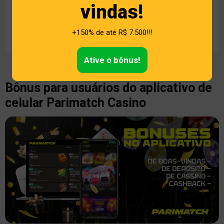
vindas!
Atualizações
. Infelizmente, os jogadores têm que
atualizar o aplicativo manualmente reinstalando o
aplicativo, enquanto o site é atualizado automaticamente
+150% de até R$ 7.500!!!
pelos desenvolvedores.
Ative o bônus!
Bônus para usuários do aplicativo de
celular Parimatch Casino