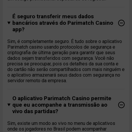
É seguro transferir meus dados
bancários através do Parimatch Casino
app?
Sim, é completamente seguro. É tudo sobre o aplicativo
Parimatch casino usando protocolos de segurança e
criptografia de última geração para garantir que seus
dados sejam transferidos com segurança. Você não
precisa se preocupar, pois os detalhes da sua conta e
do cartão não serão compartilhados com mais ninguém e
o aplicativo armazenará seus dados com segurança no
servidor remoto da empresa.
O aplicativo Parimatch Casino permite
que eu acompanhe a transmissão ao
vivo das partidas?
Sim, existe um modo ao vivo no menu de aplicativos
onde os jogadores no Brasil podem acompanhar